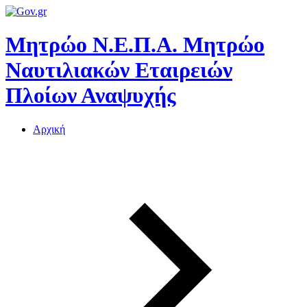
Μητρώο Ν.Ε.Π.Α.
Μητρώο
Ναυτιλιακών Εταιρειών
Πλοίων Αναψυχής
Αρχική