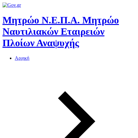
Μητρώο Ν.Ε.Π.Α.
Μητρώο
Ναυτιλιακών Εταιρειών
Πλοίων Αναψυχής
Αρχική