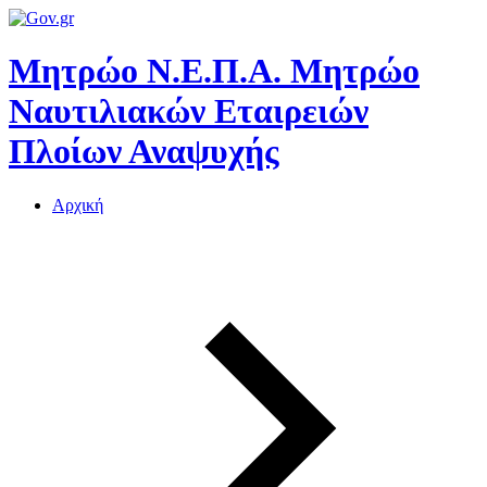
Μητρώο Ν.Ε.Π.Α.
Μητρώο
Ναυτιλιακών Εταιρειών
Πλοίων Αναψυχής
Αρχική