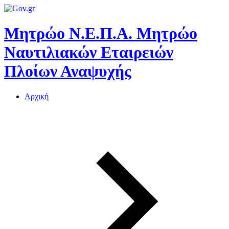
Μητρώο Ν.Ε.Π.Α.
Μητρώο
Ναυτιλιακών Εταιρειών
Πλοίων Αναψυχής
Αρχική