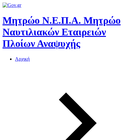
Μητρώο Ν.Ε.Π.Α.
Μητρώο
Ναυτιλιακών Εταιρειών
Πλοίων Αναψυχής
Αρχική