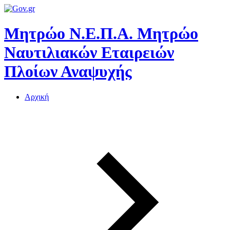
Μητρώο Ν.Ε.Π.Α.
Μητρώο
Ναυτιλιακών Εταιρειών
Πλοίων Αναψυχής
Αρχική