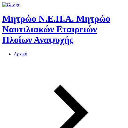
Μητρώο Ν.Ε.Π.Α.
Μητρώο
Ναυτιλιακών Εταιρειών
Πλοίων Αναψυχής
Αρχική