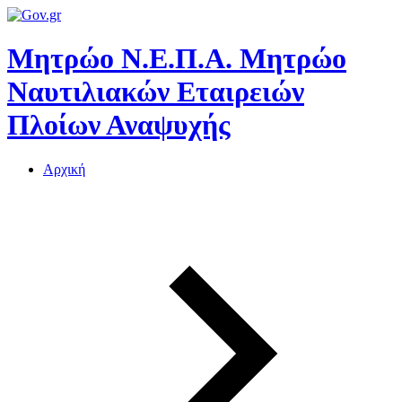
Μητρώο Ν.Ε.Π.Α.
Μητρώο
Ναυτιλιακών Εταιρειών
Πλοίων Αναψυχής
Αρχική