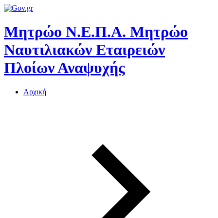
Μητρώο Ν.Ε.Π.Α.
Μητρώο
Ναυτιλιακών Εταιρειών
Πλοίων Αναψυχής
Αρχική