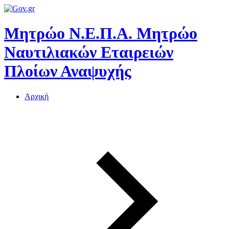
Μητρώο Ν.Ε.Π.Α.
Μητρώο
Ναυτιλιακών Εταιρειών
Πλοίων Αναψυχής
Αρχική