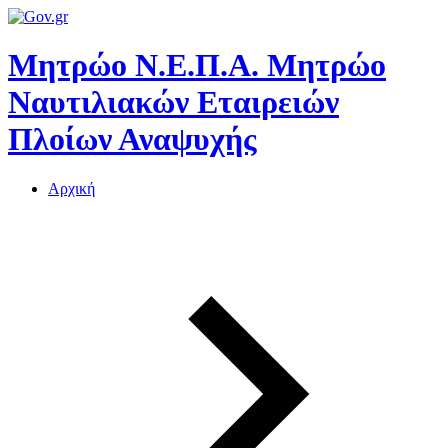
Μητρώο Ν.Ε.Π.Α.
Μητρώο
Ναυτιλιακών Εταιρειών
Πλοίων Αναψυχής
Αρχική