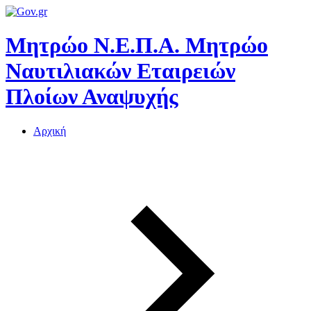
Μητρώο Ν.Ε.Π.Α.
Μητρώο
Ναυτιλιακών Εταιρειών
Πλοίων Αναψυχής
Αρχική