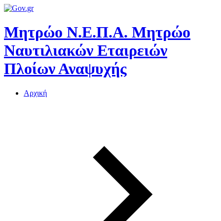
Μητρώο Ν.Ε.Π.Α.
Μητρώο
Ναυτιλιακών Εταιρειών
Πλοίων Αναψυχής
Αρχική