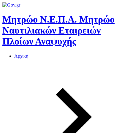
Μητρώο Ν.Ε.Π.Α.
Μητρώο
Ναυτιλιακών Εταιρειών
Πλοίων Αναψυχής
Αρχική