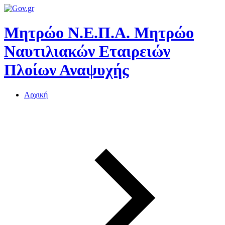
Μητρώο Ν.Ε.Π.Α.
Μητρώο
Ναυτιλιακών Εταιρειών
Πλοίων Αναψυχής
Αρχική