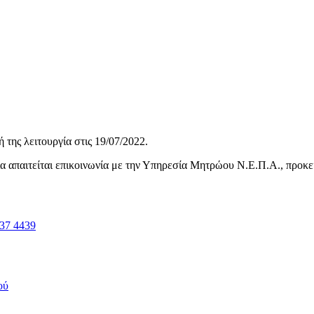
της λειτουργία στις
19/07/2022
.
ηνία απαιτείται επικοινωνία με την Υπηρεσία Μητρώου Ν.Ε.Π.Α., προκ
37 4439
ού