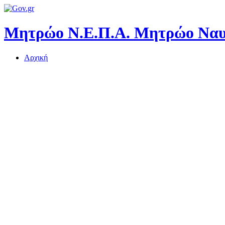
Μητρώο Ν.Ε.Π.Α.
Μητρώο Ναυτ
Αρχική