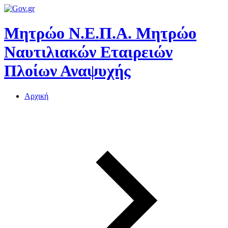
Μητρώο Ν.Ε.Π.Α.
Μητρώο
Ναυτιλιακών Εταιρειών
Πλοίων Αναψυχής
Αρχική