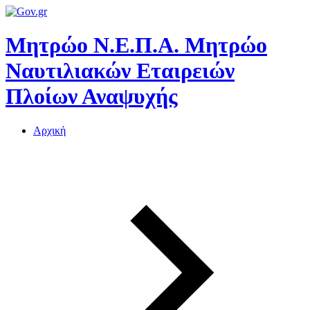
Μητρώο Ν.Ε.Π.Α.
Μητρώο
Ναυτιλιακών Εταιρειών
Πλοίων Αναψυχής
Αρχική