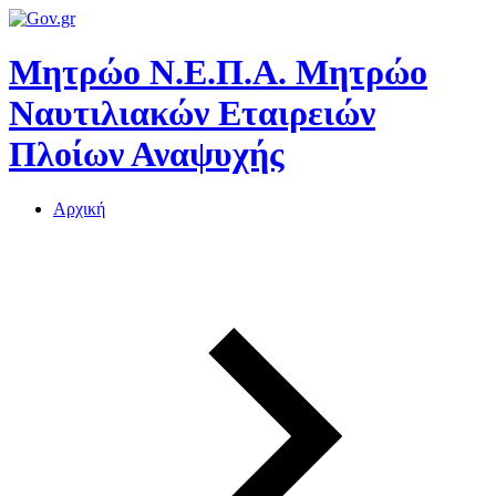
Μητρώο Ν.Ε.Π.Α.
Μητρώο
Ναυτιλιακών Εταιρειών
Πλοίων Αναψυχής
Αρχική